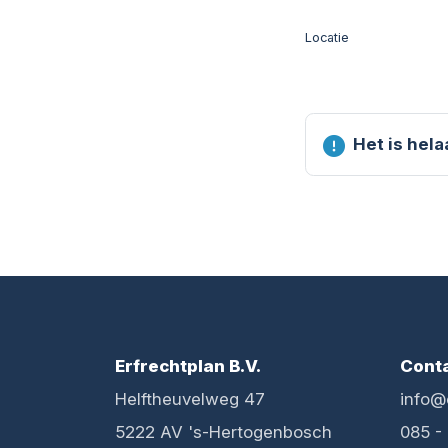
Locatie
Het is hel
Erfrechtplan B.V.
Cont
Helftheuvelweg 47
info@
5222 AV 's-Hertogenbosch
085 -