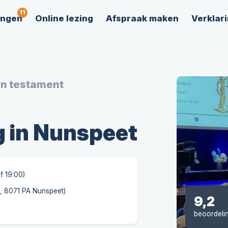
ingen
Online lezing
Afspraak maken
Verklari
en testament
g in Nunspeet
f 19:00)
4, 8071 PA Nunspeet)
9,2
beoordeli