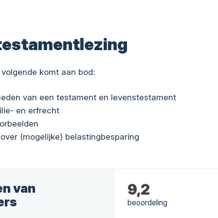
testamentlezing
 volgende komt aan bod:
kheden van een testament en levenstestament
ilie- en erfrecht
oorbeelden
 over (mogelijke) belastingbesparing
en van
9,2
ers
beoordeling