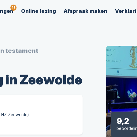
ingen
Online lezing
Afspraak maken
Verklari
en testament
g in Zeewolde
2 HZ Zeewolde)
9,2
beoordeli