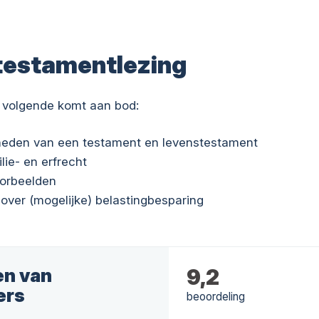
testamentlezing
 volgende komt aan bod:
kheden van een testament en levenstestament
ilie- en erfrecht
oorbeelden
 over (mogelijke) belastingbesparing
en van
9,2
ers
beoordeling