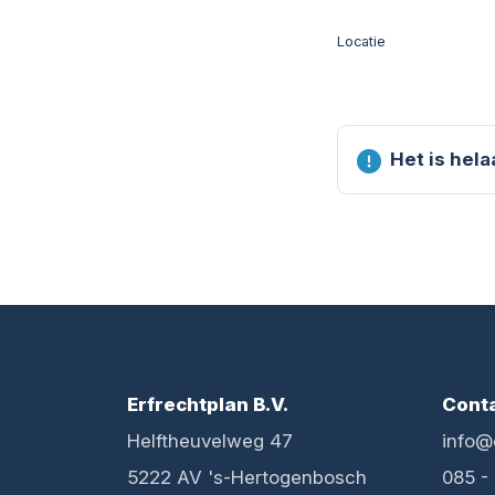
Locatie
Het is hel
Erfrechtplan B.V.
Cont
Helftheuvelweg 47
info@
5222 AV 's-Hertogenbosch
085 -