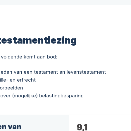
testamentlezing
 volgende komt aan bod:
kheden van een testament en levenstestament
ilie- en erfrecht
oorbeelden
 over (mogelijke) belastingbesparing
en van
9,1