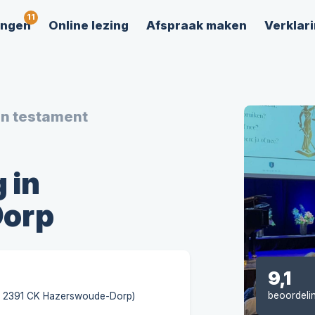
ingen
Online lezing
Afspraak maken
Verklari
en testament
 in
orp
9,1
beoordeli
, 2391 CK Hazerswoude-Dorp)