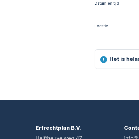
Datum en tijd
Locatie
Het is hel
Erfrechtplan B.V.
Cont
Helftheuvelweg 47
info@