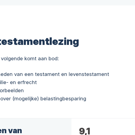
testamentlezing
 volgende komt aan bod:
kheden van een testament en levenstestament
ilie- en erfrecht
oorbeelden
 over (mogelijke) belastingbesparing
en van
9,1