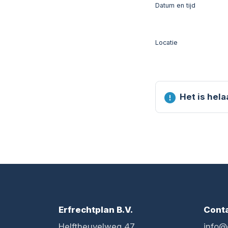
Datum en tijd
Locatie
Het is hel
Erfrechtplan B.V.
Cont
Helftheuvelweg 47
info@