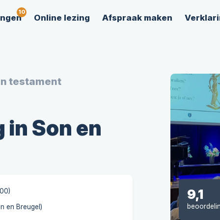
ingen
Online lezing
Afspraak maken
Verklari
en testament
 in Son en
9,1
:00)
beoordeli
on en Breugel)