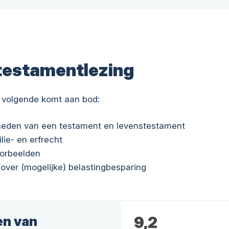
testamentlezing
 volgende komt aan bod:
kheden van een testament en levenstestament
ilie- en erfrecht
oorbeelden
 over (mogelijke) belastingbesparing
en van
9,2