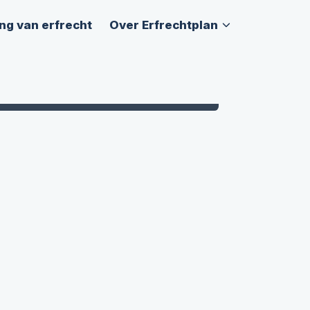
ng van erfrecht
Over Erfrechtplan
361
ng
keer beoordeeld