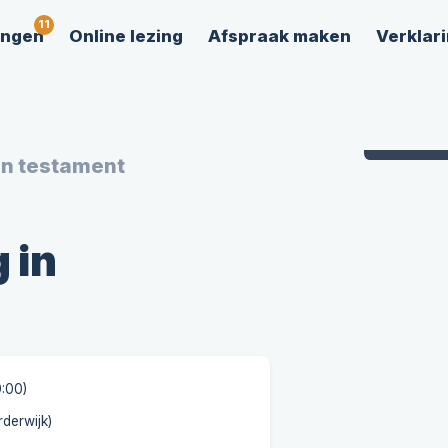
ingen
Online lezing
Afspraak maken
Verklari
9,2
beoordeli
en testament
 in
9:00)
rderwijk)