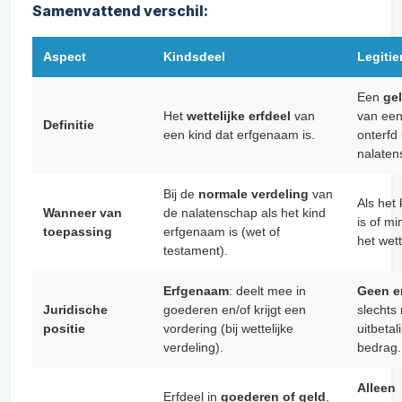
Samenvattend verschil:
Aspect
Kindsdeel
Legitie
Een
ge
Het
wettelijke erfdeel
van
van een 
Definitie
een kind dat erfgenaam is.
onterfd
nalaten
Bij de
normale verdeling
van
Als het
Wanneer van
de nalatenschap als het kind
is of mi
toepassing
erfgenaam is (wet of
het wett
testament).
Erfgenaam
: deelt mee in
Geen e
Juridische
goederen en/of krijgt een
slechts 
positie
vordering (bij wettelijke
uitbeta
verdeling).
bedrag.
Alleen
Erfdeel in
goederen of geld
,