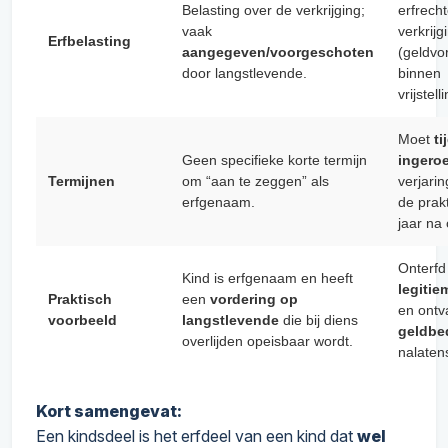
Belasting over de verkrijging;
erfrecht
vaak
verkrijg
Erfbelasting
aangegeven/voorgeschoten
(geldvo
door langstlevende.
binnen
vrijstel
Moet
ti
Geen specifieke korte termijn
ingero
Termijnen
om “aan te zeggen” als
verjarin
erfgenaam.
de prakt
jaar na 
Onterfd 
Kind is erfgenaam en heeft
legitie
Praktisch
een
vordering op
en ontv
voorbeeld
langstlevende
die bij diens
geldbe
overlijden opeisbaar wordt.
nalaten
Kort samengevat:
Een kindsdeel is het erfdeel van een kind dat
wel