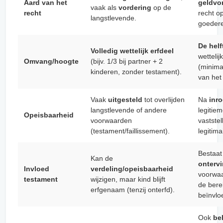
Aard van het
geldvo
vaak als
vordering
op de
recht
recht o
langstlevende.
goeder
De helf
Volledig wettelijk erfdeel
wettelij
Omvang/hoogte
(bijv. 1/3 bij partner + 2
(minima
kinderen, zonder testament).
van het 
Vaak
uitgesteld
tot overlijden
Na
inr
langstlevende of andere
legitiem
Opeisbaarheid
voorwaarden
vaststel
(testament/faillissement).
legitim
Bestaat 
Kan de
onterv
Invloed
verdeling/opeisbaarheid
voorwa
testament
wijzigen, maar kind blijft
de bere
erfgenaam (tenzij onterfd).
beïnvlo
Ook
be