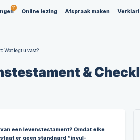
ingen
Online lezing
Afspraak maken
Verklari
: Wat legt u vast?
stestament & Checklis
 van een levenstestament? Omdat elke
bestaat er geen standaard “invul-