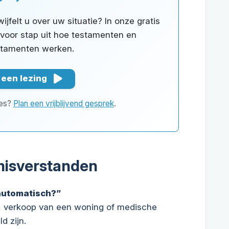
wijfelt u over uw situatie? In onze gratis
 voor stap uit hoe testamenten en
stamenten werken.
 een lezing
ies?
Plan een vrijblijvend gesprek
.
misverstanden
automatisch?”
en, verkoop van een woning of medische
d zijn.