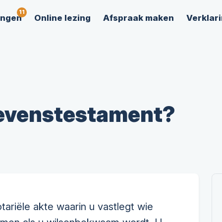
ingen
Online lezing
Afspraak maken
Verklari
levenstestament?
ariële akte waarin u vastlegt wie