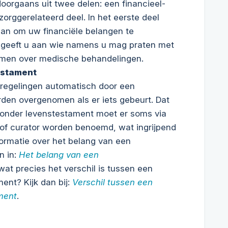
oorgaans uit twee delen: een financieel-
zorggerelateerd deel. In het eerste deel
aan om uw financiële belangen te
l geeft u aan wie namens u mag praten met
emen over medische behandelingen.
estament
regelingen automatisch door een
den overgenomen als er iets gebeurt. Dat
. Zonder levenstestament moet er soms via
of curator worden benoemd, wat ingrijpend
nformatie over het belang van een
n in:
Het belang van een
wat precies het verschil is tussen een
ent? Kijk dan bij:
Verschil tussen een
ment
.