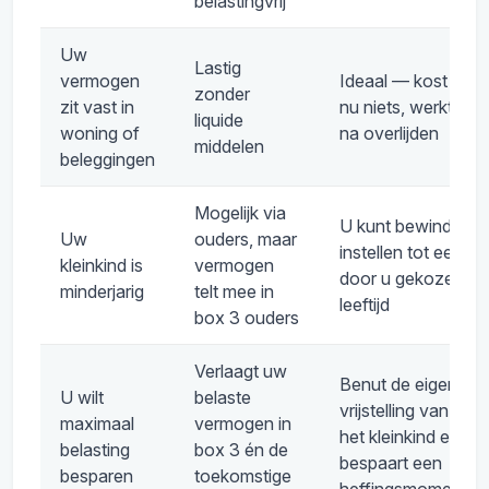
belastingvrij
Uw
Lastig
vermogen
Ideaal — kost u
zonder
zit vast in
nu niets, werkt
liquide
woning of
na overlijden
middelen
beleggingen
Mogelijk via
U kunt bewind
Uw
ouders, maar
instellen tot een
kleinkind is
vermogen
door u gekozen
minderjarig
telt mee in
leeftijd
box 3 ouders
Verlaagt uw
Benut de eigen
U wilt
belaste
vrijstelling van
maximaal
vermogen in
het kleinkind en
belasting
box 3 én de
bespaart een
besparen
toekomstige