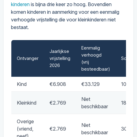
kinderen
is bijna drie keer zo hoog. Bovendien
komen kinderen in aanmerking voor een eenmalig
verhoogde vrijstelling die voor kleinkinderen niet
bestaat.
Eenmalig
Jaarlijkse
verhoogd
Ontvanger
vrijstelling
Schenkb
(vrij
2026
besteedbaar)
Kind
€6.908
€33.129
10% /
Niet
Kleinkind
€2.769
18% /
beschikbaar
Overige
Niet
(vriend,
€2.769
30% /
beschikbaar
neef)