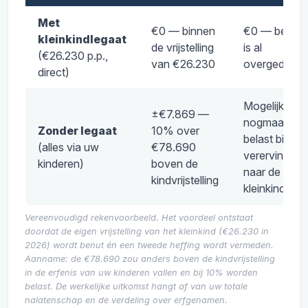
Met
€0 — binnen
€0 — bedra
kleinkindlegaat
de vrijstelling
is al
(€26.230 p.p.,
van €26.230
overgedrage
direct)
Mogelijk
±€7.869 —
nogmaals
Zonder legaat
10% over
belast bij
(alles via uw
€78.690
vererving
kinderen)
boven de
naar de
kindvrijstelling
kleinkinderen
Vereenvoudigd rekenvoorbeeld. Het voordeel ontstaat
doordat de eigen vrijstelling van het kleinkind (€26.230 in
2026) wordt benut én een tweede heffing wordt vermeden.
Aanname: de €78.690 zou anders boven de kindvrijstelling
in de erfenis van uw kinderen vallen en bij 10% worden
belast. De werkelijke uitkomst hangt af van uw totale
nalatenschap en de verdeling over erfgenamen.