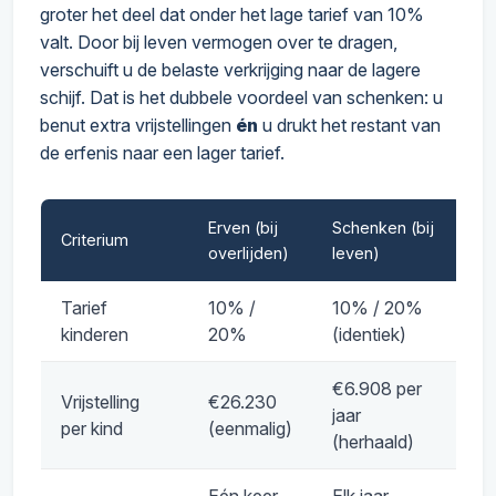
groter het deel dat onder het lage tarief van 10%
valt. Door bij leven vermogen over te dragen,
verschuift u de belaste verkrijging naar de lagere
schijf. Dat is het dubbele voordeel van schenken: u
benut extra vrijstellingen
én
u drukt het restant van
de erfenis naar een lager tarief.
Erven (bij
Schenken (bij
Criterium
overlijden)
leven)
Tarief
10% /
10% / 20%
kinderen
20%
(identiek)
€6.908 per
Vrijstelling
€26.230
jaar
per kind
(eenmalig)
(herhaald)