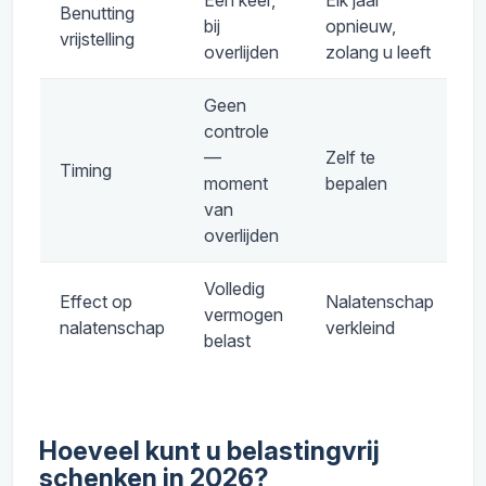
Eén keer,
Elk jaar
Benutting
bij
opnieuw,
vrijstelling
overlijden
zolang u leeft
Geen
controle
—
Zelf te
Timing
moment
bepalen
van
overlijden
Volledig
Effect op
Nalatenschap
vermogen
nalatenschap
verkleind
belast
Hoeveel kunt u belastingvrij
schenken in 2026?