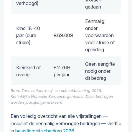
verhoogd)
gedaan
Eenmalig,
Kind 18-40
onder
jaar (dure
€69.009
voorwaarden
studie)
voor studie of
opleiding
Geen aangifte
Kleinkind of
€2.769
nodig onder
overig
per jaar
dit bedrag
Bron: Tarievenkaart erf- en schenkbelasting 2026,
Koninklijke Notariële Beroepsorganisatie. Deze bedragen
worden jaarlijks geïndexeerd.
Een volledig overzicht van alle vrijstellingen —
inclusief de eenmalig verhoogde bedragen — vindt u
in
belastingvrij schenken 2026
.