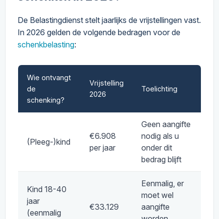
De Belastingdienst stelt jaarlijks de vrijstellingen vast.
In 2026 gelden de volgende bedragen voor de
schenkbelasting
:
Wie ontvangt
Vrijstelling
de
Toelichting
2026
schenking?
Geen aangifte
€6.908
nodig als u
(Pleeg-)kind
per jaar
onder dit
bedrag blijft
Eenmalig, er
Kind 18-40
moet wel
jaar
€33.129
aangifte
(eenmalig
worden