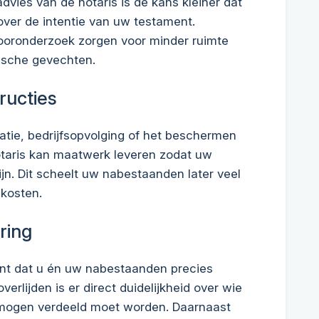
advies van de notaris is de kans kleiner dat
over de intentie van uw testament.
vooronderzoek zorgen voor minder ruimte
idische gevechten.
ructies
satie, bedrijfsopvolging of het beschermen
otaris kan maatwerk leveren zodat uw
n. Dit scheelt uw nabestaanden later veel
 kosten.
ring
nt dat u én uw nabestaanden precies
verlijden is er direct duidelijkheid over wie
rmogen verdeeld moet worden. Daarnaast